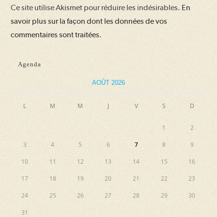
Ce site utilise Akismet pour réduire les indésirables.
En
(facultatif)
savoir plus sur la façon dont les données de vos
commentaires sont traitées
.
Agenda
AOÛT 2026
L
M
M
J
V
S
D
1
2
3
4
5
6
7
8
9
10
11
12
13
14
15
16
17
18
19
20
21
22
23
24
25
26
27
28
29
30
31