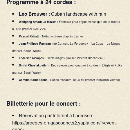
Programme à 24 cordes :
Leo Brouwer :
Cuban landscape with rain
Wolfgang Amadeus Mozart :
Fantaisie pour orgue mécanique en fa mineur,
K. 608 (transcr. Noé Viel)
Pascal Rabatti :
Métamorphose d’après Escher
Jean-Philippe Rameau :
5e Concert, La Forqueray – La Cupis – La Marais
(transcr. Sarah Walin)
Federico Mompou :
Cants màgics (transcr. Vincent Brecheteau)
Dmitri Chostakovitch :
Deux pièces pour quatuor à cordes – Élégie et Polka
(transcr. Sarah Walin)
Camille Saint-Saëns :
Danse macabre, opus 40 (transcr. Benjamin Valette)
Billetterie pour le concert :
Réservation par internet à l’adresse:
https://arpeges-en-gascogne.s2.yapla.com/fr/event-
60361