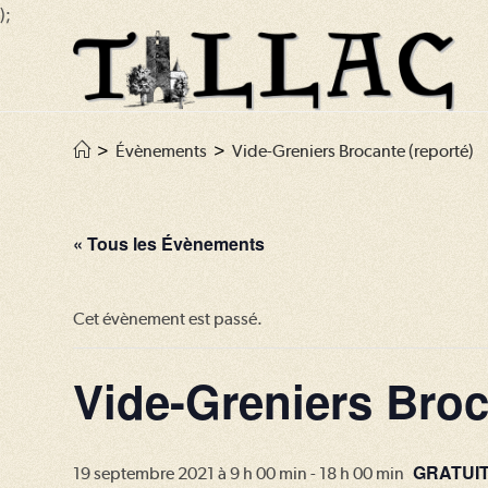
);
Skip
to
content
>
Évènements
>
Vide-Greniers Brocante (reporté)
« Tous les Évènements
Cet évènement est passé.
Vide-Greniers Broc
GRATUI
19 septembre 2021 à 9 h 00 min
-
18 h 00 min