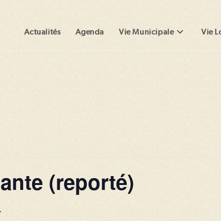
Actualités
Agenda
Vie Municipale
Vie L
ante (reporté)
T