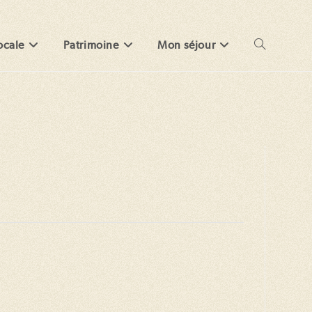
ocale
Patrimoine
Mon séjour
Toggle
website
search