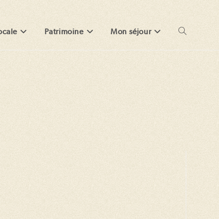
ocale
Patrimoine
Mon séjour
Toggle
website
search