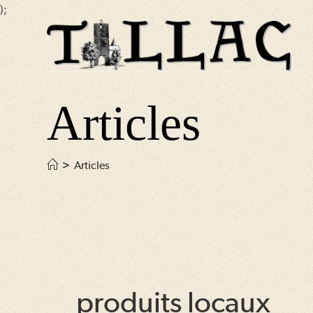
);
Skip
to
content
Articles
>
Articles
produits locaux