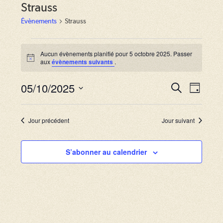
Strauss
Évènements
Strauss
Évènements
for
Aucun évènements planifié pour 5 octobre 2025. Passer
N
aux
évènements suivants
.
5
o
octobre
t
2025
05/10/2025
i
R
N
R
J
c
e
a
e
o
S
e
c
u
v
h
é
c
r
Jour précédent
Jour suivant
e
i
l
r
h
g
c
e
S’abonner au calendrier
e
h
a
c
e
r
t
t
i
c
i
o
o
h
n
n
e