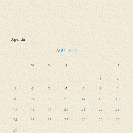
d
n
e
e
e
t
v
z
n
u
u
e
a
n
Agenda
s
e
v
AOÛT 2026
É
d
i
v
a
L
M
M
J
V
S
g
D
è
t
a
n
e
1
2
e
t
.
3
4
5
6
7
8
9
m
i
10
11
12
13
14
15
16
e
o
n
17
18
19
20
21
22
23
n
t
24
25
26
27
28
29
30
d
31