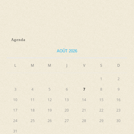
d
n
e
e
e
t
v
z
n
u
u
e
a
n
Agenda
s
e
v
AOÛT 2026
É
d
i
v
a
L
M
M
J
V
S
g
D
è
t
a
n
e
1
2
e
t
.
3
4
5
6
7
8
9
m
i
10
11
12
13
14
15
16
e
o
n
17
18
19
20
21
22
23
n
t
24
25
26
27
28
29
30
d
31