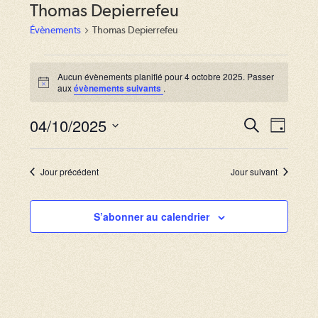
Thomas Depierrefeu
Évènements
Thomas Depierrefeu
Évènements
for
Aucun évènements planifié pour 4 octobre 2025. Passer
N
aux
évènements suivants
.
4
o
octobre
t
2025
04/10/2025
i
R
N
R
J
c
e
a
e
o
S
e
c
u
v
h
é
c
r
Jour précédent
Jour suivant
e
i
l
r
h
g
c
e
S’abonner au calendrier
e
h
a
c
e
r
t
t
i
c
i
o
o
h
n
n
e