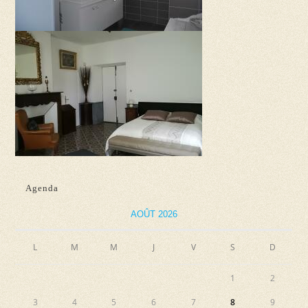
Agenda
AOÛT 2026
L
M
M
J
V
S
D
1
2
3
4
5
6
7
8
9