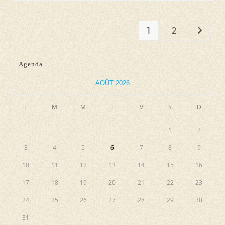
1
2
Aller à l
Agenda
AOÛT 2026
L
M
M
J
V
S
D
1
2
3
4
5
6
7
8
9
10
11
12
13
14
15
16
17
18
19
20
21
22
23
24
25
26
27
28
29
30
31