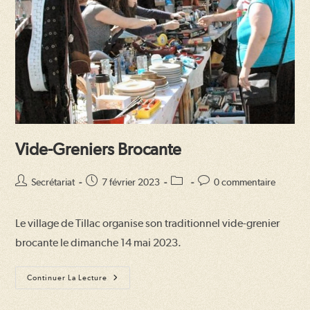
Vide-Greniers Brocante
Auteur/autrice
Publication
Post
Commentaires
Secrétariat
7 février 2023
0 commentaire
de
publiée :
category:
de
la
la
Le village de Tillac organise son traditionnel vide-grenier
publication :
publication :
brocante le dimanche 14 mai 2023.
Vide-
Continuer La Lecture
Greniers
Brocante