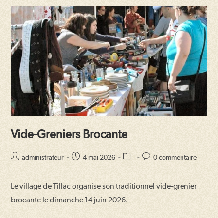
Vide-Greniers Brocante
Auteur/autrice
Publication
Post
Commentaires
administrateur
4 mai 2026
0 commentaire
de
publiée :
category:
de
la
la
Le village de Tillac organise son traditionnel vide-grenier
publication :
publication :
brocante le dimanche 14 juin 2026.