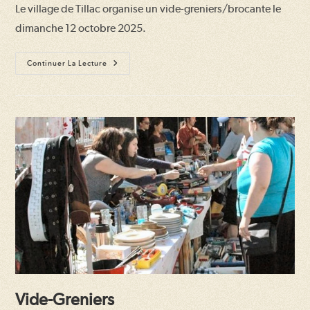
Le village de Tillac organise un vide-greniers/brocante le
publication :
dimanche 12 octobre 2025.
Vide-
Continuer La Lecture
Greniers
Vide-Greniers