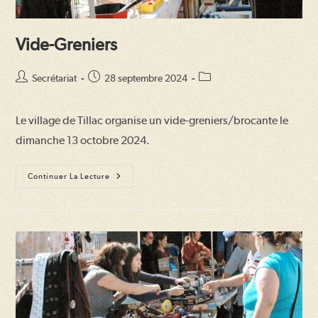
Vide-Greniers
Auteur/autrice
Publication
Post
Secrétariat
28 septembre 2024
de
publiée :
category:
la
Le village de Tillac organise un vide-greniers/brocante le
publication :
dimanche 13 octobre 2024.
Vide-
Continuer La Lecture
Greniers