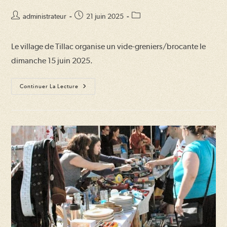
Auteur/autrice
Publication
Post
administrateur
21 juin 2025
de
publiée :
category:
la
Le village de Tillac organise un vide-greniers/brocante le
publication :
dimanche 15 juin 2025.
Vide-
Continuer La Lecture
Greniers