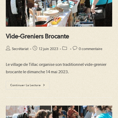
Vide-Greniers Brocante
Auteur/autrice
Publication
Post
Commentaires
Secrétariat
12 juin 2023
0 commentaire
de
publiée :
category:
de
la
la
Le village de Tillac organise son traditionnel vide-grenier
publication :
publication :
brocante le dimanche 14 mai 2023.
Vide-
Continuer La Lecture
Greniers
Brocante