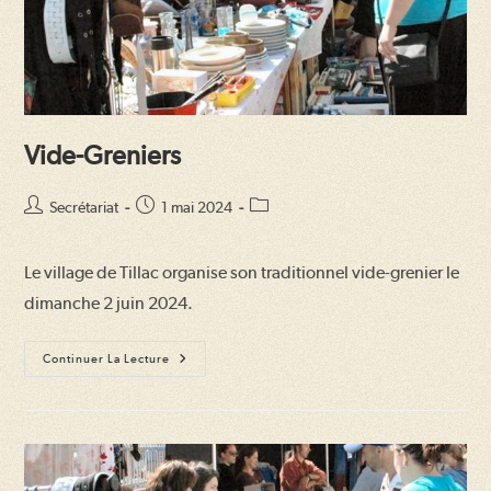
Vide-Greniers
Auteur/autrice
Publication
Post
Secrétariat
1 mai 2024
de
publiée :
category:
la
Le village de Tillac organise son traditionnel vide-grenier le
publication :
dimanche 2 juin 2024.
Vide-
Continuer La Lecture
Greniers