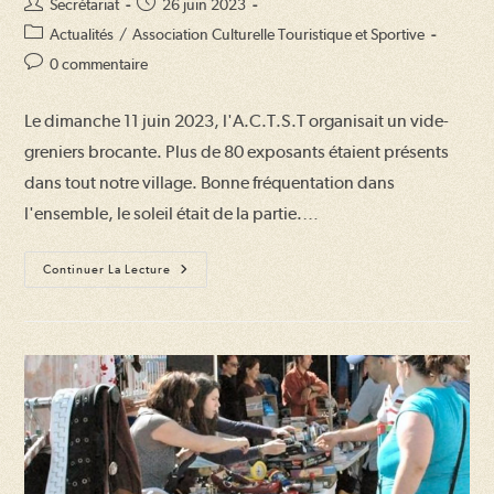
Auteur/autrice
Publication
Secrétariat
26 juin 2023
de
publiée :
Post
Actualités
/
Association Culturelle Touristique et Sportive
la
category:
Commentaires
0 commentaire
publication :
de
la
Le dimanche 11 juin 2023, l'A.C.T.S.T organisait un vide-
publication :
greniers brocante. Plus de 80 exposants étaient présents
dans tout notre village. Bonne fréquentation dans
l'ensemble, le soleil était de la partie.…
Retour
Continuer La Lecture
Sur
Le
Vide-
Greniers
Brocante
De
Juin
À Tillac