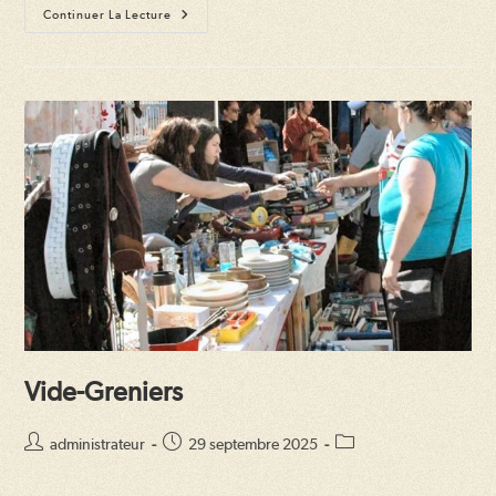
Vide-
Continuer La Lecture
Greniers
Brocante
Vide-Greniers
Auteur/autrice
Publication
Post
administrateur
29 septembre 2025
de
publiée :
category:
la