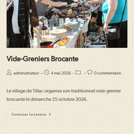
Vide-Greniers Brocante
Auteur/autrice
Publication
Post
Commentaires
administrateur
4 mai 2026
0 commentaire
de
publiée :
category:
de
la
la
Le village de Tillac organise son traditionnel vide-grenier
publication :
publication :
brocante le dimanche 25 octobre 2026.
Vide-
Continuer La Lecture
Greniers
Brocante