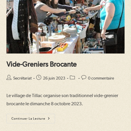
Vide-Greniers Brocante
Auteur/autrice
Publication
Post
Commentaires
Secrétariat
26 juin 2023
0 commentaire
de
publiée :
category:
de
la
la
Le village de Tillac organise son traditionnel vide-grenier
publication :
publication :
brocante le dimanche 8 octobre 2023.
Vide-
Continuer La Lecture
Greniers
Brocante