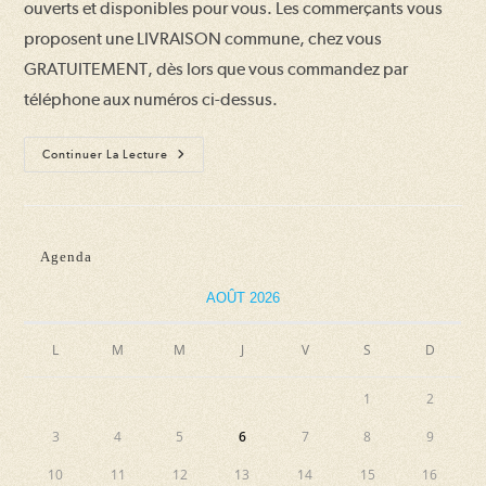
ouverts et disponibles pour vous. Les commerçants vous
proposent une LIVRAISON commune, chez vous
GRATUITEMENT, dès lors que vous commandez par
téléphone aux numéros ci-dessus.
Vos
Continuer La Lecture
Commerces
Restent
Ouverts
!
Agenda
AOÛT 2026
L
M
M
J
V
S
D
1
2
3
4
5
6
7
8
9
10
11
12
13
14
15
16