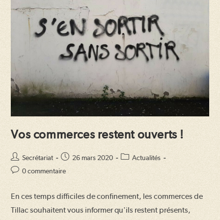
Vos commerces restent ouverts !
Auteur/autrice
Publication
Post
Secrétariat
26 mars 2020
Actualités
de
publiée :
category:
Commentaires
0 commentaire
la
de
publication :
la
En ces temps difficiles de confinement, les commerces de
publication :
Tillac souhaitent vous informer qu'ils restent présents,