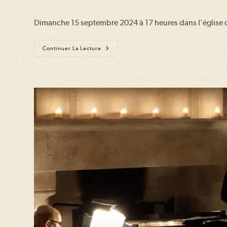
de
publiée :
category:
de
la
la
Dimanche 15 septembre 2024 à 17 heures dans l'église de
publication :
publication :
Isabelle
Continuer La Lecture
Georges,
Frederik
Steenbrink
Et
David
Levi