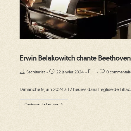
Erwin Belakowitch chante Beethoven 
Auteur/autrice
Publication
Post
Commentaires
Secrétariat
22 janvier 2024
0 commentair
de
publiée :
category:
de
la
la
Dimanche 9 juin 2024 à 17 heures dans l'église de Tillac
publication :
publication :
Erwin
Continuer La Lecture
Belakowitch
Chante
Beethoven
–
Schubert
–