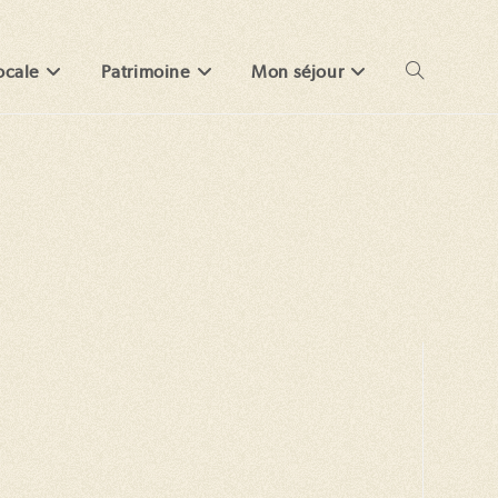
ocale
Patrimoine
Mon séjour
Toggle
website
search