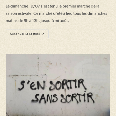
publication :
la
Le dimanche 19/07 s'est tenu le premier marché de la
publication :
saison estivale. Ce marché d'été à lieu tous les dimanches
matins de 9h à 13h, jusqu'à mi août.
Ouverture
Continuer La Lecture
Du
Marché
D’été
À
Tillac