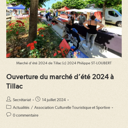
Marché d'été 2024 de Tillac (c) 2024 Philippe ST-LOUBERT
Ouverture du marché d’été 2024 à
Tillac
Auteur/autrice
Publication
Secrétariat
14 juillet 2024
de
publiée :
Post
Actualités
/
Association Culturelle Touristique et Sportive
la
category:
Commentaires
0 commentaire
publication :
de
la