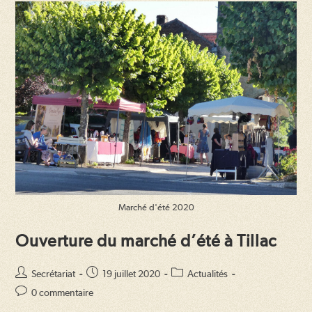
Tillac
Marché d'été 2020
Ouverture du marché d’été à Tillac
Auteur/autrice
Publication
Post
Secrétariat
19 juillet 2020
Actualités
de
publiée :
category:
Commentaires
0 commentaire
la
de