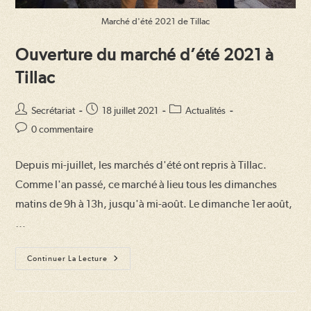
Marché d'été 2021 de Tillac
Ouverture du marché d’été 2021 à
Tillac
Auteur/autrice
Publication
Post
Secrétariat
18 juillet 2021
Actualités
de
publiée :
category:
Commentaires
0 commentaire
la
de
publication :
la
Depuis mi-juillet, les marchés d'été ont repris à Tillac.
publication :
Comme l'an passé, ce marché à lieu tous les dimanches
matins de 9h à 13h, jusqu'à mi-août. Le dimanche 1er août,
…
Ouverture
Continuer La Lecture
Du
Marché
D’été
2021
À