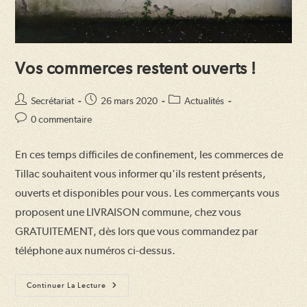
Vos commerces restent ouverts !
Auteur/autrice
Publication
Post
Secrétariat
26 mars 2020
Actualités
de
publiée :
category:
Commentaires
0 commentaire
la
de
publication :
la
En ces temps difficiles de confinement, les commerces de
publication :
Tillac souhaitent vous informer qu'ils restent présents,
ouverts et disponibles pour vous. Les commerçants vous
proposent une LIVRAISON commune, chez vous
GRATUITEMENT, dès lors que vous commandez par
téléphone aux numéros ci-dessus.
Vos
Continuer La Lecture
Commerces
Restent