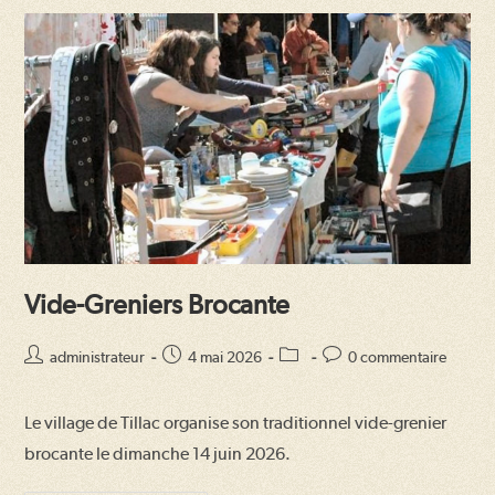
Vide-Greniers Brocante
Auteur/autrice
Publication
Post
Commentaires
administrateur
4 mai 2026
0 commentaire
de
publiée :
category:
de
la
la
Le village de Tillac organise son traditionnel vide-grenier
publication :
publication :
brocante le dimanche 14 juin 2026.