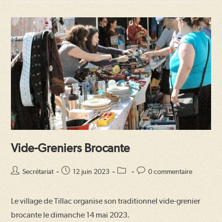
Vide-Greniers Brocante
Auteur/autrice
Publication
Post
Commentaires
Secrétariat
12 juin 2023
0 commentaire
de
publiée :
category:
de
la
la
Le village de Tillac organise son traditionnel vide-grenier
publication :
publication :
brocante le dimanche 14 mai 2023.