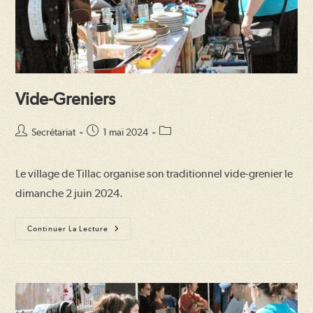
Vide-Greniers
Auteur/autrice
Publication
Post
Secrétariat
1 mai 2024
de
publiée :
category:
la
Le village de Tillac organise son traditionnel vide-grenier le
publication :
dimanche 2 juin 2024.
Vide-
Continuer La Lecture
Greniers