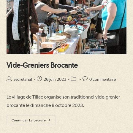
Vide-Greniers Brocante
Auteur/autrice
Publication
Post
Commentaires
Secrétariat
26 juin 2023
0 commentaire
de
publiée :
category:
de
la
la
Le village de Tillac organise son traditionnel vide-grenier
publication :
publication :
brocante le dimanche 8 octobre 2023.
Vide-
Continuer La Lecture
Greniers
Brocante