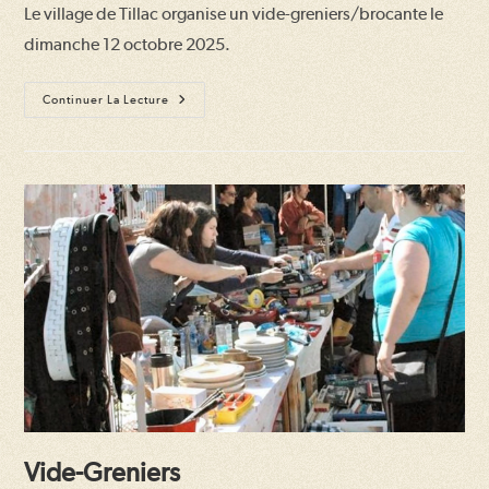
Le village de Tillac organise un vide-greniers/brocante le
publication :
dimanche 12 octobre 2025.
Vide-
Continuer La Lecture
Greniers
Vide-Greniers