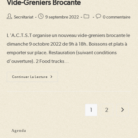
Vide-Greniers Brocante
Auteur/autrice
Publication
Post
Commentaires
Secrétariat
9 septembre 2022
0 commentaire
de
publiée :
category:
de
la
la
L 'A.C.T.S.T organise un nouveau vide-greniers brocante le
publication :
publication :
dimanche 9 octobre 2022 de 9h à 18h. Boissons et plats à
emporter sur place. Restauration (suivant conditions
d'ouverture). 2 Food trucks…
Vide-
Continuer La Lecture
Greniers
Brocante
1
2
Aller à l
Agenda