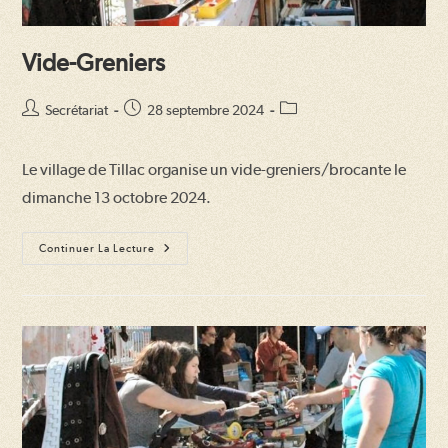
Vide-Greniers
Auteur/autrice
Publication
Post
Secrétariat
28 septembre 2024
de
publiée :
category:
la
Le village de Tillac organise un vide-greniers/brocante le
publication :
dimanche 13 octobre 2024.
Vide-
Continuer La Lecture
Greniers