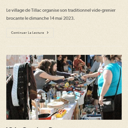
la
la
Le village de Tillac organise son traditionnel vide-grenier
publication :
publication :
brocante le dimanche 14 mai 2023.
Vide-
Continuer La Lecture
Greniers
Brocante