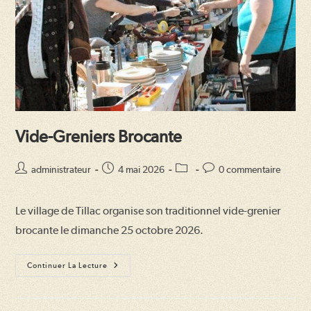
Vide-Greniers Brocante
Auteur/autrice
Publication
Post
Commentaires
administrateur
4 mai 2026
0 commentaire
de
publiée :
category:
de
la
la
Le village de Tillac organise son traditionnel vide-grenier
publication :
publication :
brocante le dimanche 25 octobre 2026.
Vide-
Continuer La Lecture
Greniers
Brocante