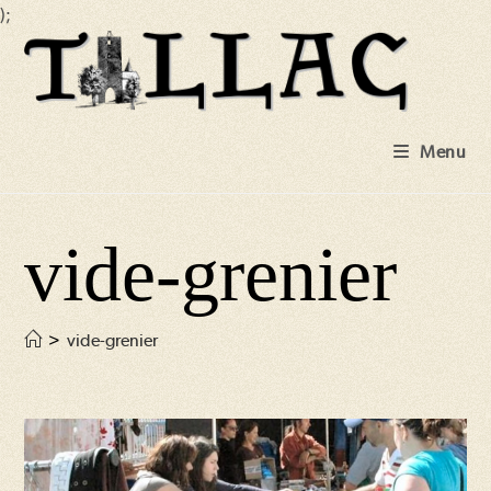
);
Skip
to
content
Menu
vide-grenier
>
vide-grenier