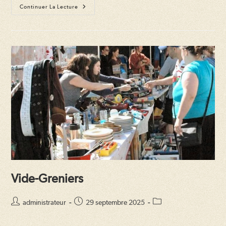
Vide-
Continuer La Lecture
Greniers
Brocante
Vide-Greniers
Auteur/autrice
Publication
Post
administrateur
29 septembre 2025
de
publiée :
category:
la