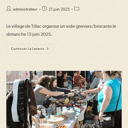
Auteur/autrice
Publication
Post
administrateur
21 juin 2025
de
publiée :
category:
la
Le village de Tillac organise un vide-greniers/brocante le
publication :
dimanche 15 juin 2025.
Vide-
Continuer La Lecture
Greniers