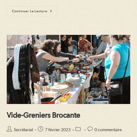
Vide-
Continuer La Lecture
Greniers
Brocante
Vide-Greniers Brocante
Auteur/autrice
Publication
Post
Commentaires
Secrétariat
7 février 2023
0 commentaire
de
publiée :
category:
de