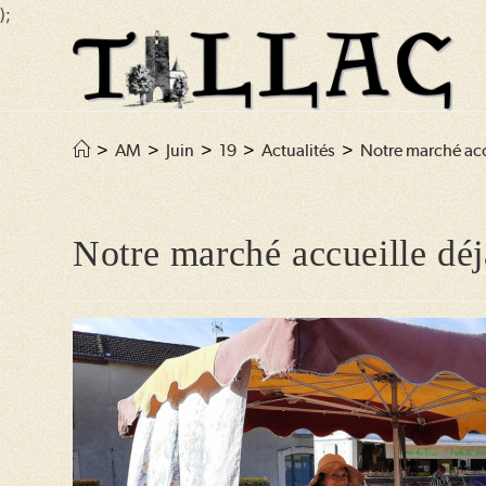
);
Skip
to
content
>
AM
>
Juin
>
19
>
Actualités
>
Notre marché acc
Notre marché accueille déj