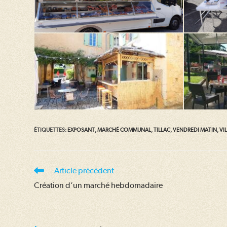
ÉTIQUETTES
:
EXPOSANT
,
MARCHÉ COMMUNAL
,
TILLAC
,
VENDREDI MATIN
,
VI
Read
Article précédent
more
Création d’un marché hebdomadaire
articles