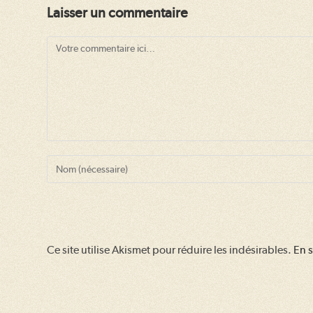
Laisser un commentaire
Comment
Enter
your
name
or
username
Ce site utilise Akismet pour réduire les indésirables.
En s
to
comment