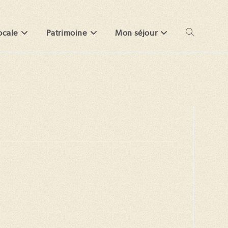
ocale
Patrimoine
Mon séjour
Toggle
website
search