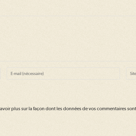
Enter
Saisir
your
l’URL
email
de
address
votre
to
site
avoir plus sur la façon dont les données de vos commentaires sont 
comment
(facul