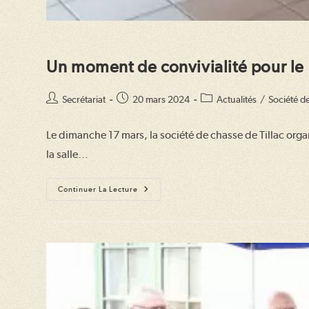
Un moment de convivialité pour le
Auteur/autrice
Publication
Post
Secrétariat
20 mars 2024
Actualités
/
Société de
de
publiée :
category:
la
Le dimanche 17 mars, la société de chasse de Tillac org
publication :
la salle…
Un
Continuer La Lecture
Moment
De
Convivialité
Pour
Le
Repas
Des
Chasseurs