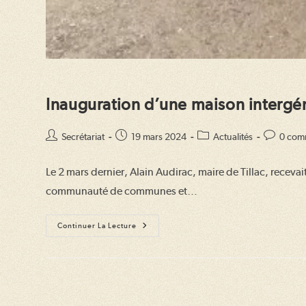
Inauguration d’une maison intergén
Auteur/autrice
Publication
Post
Commenta
Secrétariat
19 mars 2024
Actualités
0 com
de
publiée :
category:
de
la
la
Le 2 mars dernier, Alain Audirac, maire de Tillac, recevai
publication :
publication
communauté de communes et…
Inauguration
Continuer La Lecture
D’une
Maison
Intergénérationnelle
À
Tillac