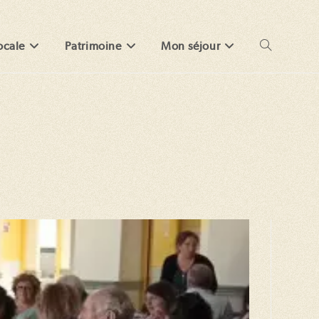
ocale
Patrimoine
Mon séjour
Toggle
website
search