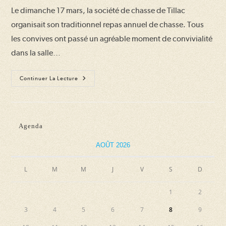
publication :
la
Le dimanche 17 mars, la société de chasse de Tillac
publication :
organisait son traditionnel repas annuel de chasse. Tous
les convives ont passé un agréable moment de convivialité
dans la salle…
Un
Continuer La Lecture
Moment
De
Convivialité
Pour
Le
Repas
Agenda
Des
Chasseurs
AOÛT 2026
L
M
M
J
V
S
D
1
2
3
4
5
6
7
8
9