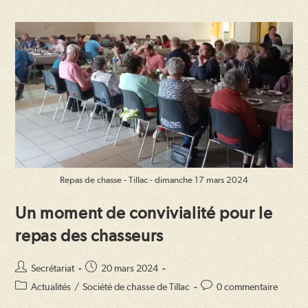
Repas de chasse - Tillac - dimanche 17 mars 2024
Un moment de convivialité pour le
repas des chasseurs
Auteur/autrice
Publication
Secrétariat
20 mars 2024
de
publiée :
Post
Commentaires
Actualités
/
Société de chasse de Tillac
0 commentaire
la
category:
de