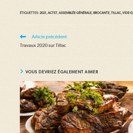
ÉTIQUETTES
:
2021
,
ACTST
,
ASSEMBLÉE GÉNÉRALE
,
BROCANTE
,
TILLAC
,
VIDE-G
Read
Article précédent
more
Travaux 2020 sur Tillac
articles
VOUS DEVRIEZ ÉGALEMENT AIMER