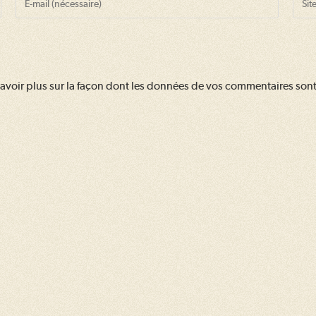
your
l’URL
email
de
address
votre
to
site
avoir plus sur la façon dont les données de vos commentaires sont 
comment
(facul