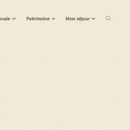
ocale
Patrimoine
Mon séjour
Toggle
website
search