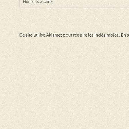
your
name
or
username
Ce site utilise Akismet pour réduire les indésirables.
En s
to
comment