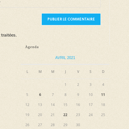
traitées
.
tatif)
Agenda
AVRIL 2021
L
M
M
J
V
S
D
1
2
3
4
5
6
7
8
9
10
11
12
13
14
15
16
17
18
19
20
21
22
23
24
25
26
27
28
29
30