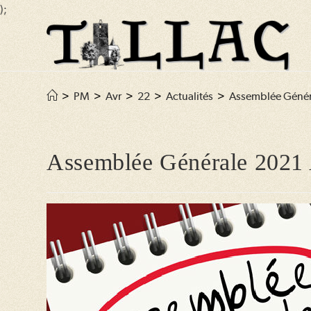
);
Skip
to
content
>
PM
>
Avr
>
22
>
Actualités
>
Assemblée Génér
Assemblée Générale 202