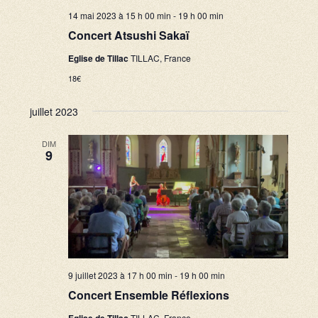
n
u
u
14 mai 2023 à 15 h 00 min
-
19 h 00 min
e
a
n
Concert Atsushi Sakaï
s
e
v
Eglise de Tillac
TILLAC, France
É
d
i
18€
v
a
g
è
t
juillet 2023
a
n
e
e
DIM
t
.
9
m
i
e
o
n
n
t
d
e
9 juillet 2023 à 17 h 00 min
-
19 h 00 min
v
Concert Ensemble Réflexions
u
TILLAC, France