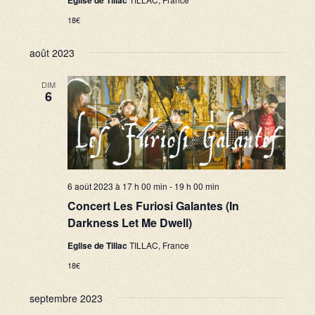
Eglise de Tillac
e
18€
s
août 2023
É
v
DIM
6
è
n
e
m
6 août 2023 à 17 h 00 min
-
19 h 00 min
e
Concert Les Furiosi Galantes (In
Darkness Let Me Dwell)
n
t
Eglise de Tillac
TILLAC, France
18€
s
septembre 2023