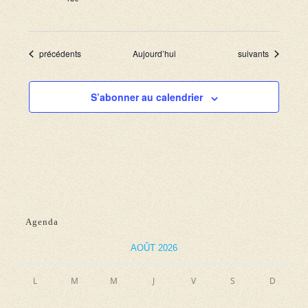
Évènements
Évènements
précédents
Aujourd’hui
suivants
S’abonner au calendrier
Agenda
AOÛT 2026
L
M
M
J
V
S
D